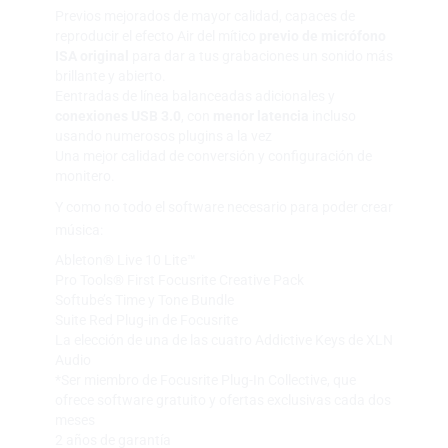
Previos mejorados de mayor calidad, capaces de
reproducir el efecto Air del mítico
previo de micrófono
ISA original
para dar a tus grabaciones un sonido más
brillante y abierto.
Eentradas de línea balanceadas adicionales y
conexiones USB 3.0
, con
menor latencia
incluso
usando numerosos plugins a la vez
Una mejor calidad de conversión y configuración de
monitero.
Y como no todo el software necesario para poder crear
música:
Ableton® Live 10 Lite™
Pro Tools® First Focusrite Creative Pack
Softube’s Time y Tone Bundle
Suite Red Plug-in de Focusrite
La elección de una de las cuatro Addictive Keys de XLN
Audio
*Ser miembro de Focusrite Plug-In Collective, que
ofrece software gratuito y ofertas exclusivas cada dos
meses
2 años de garantía