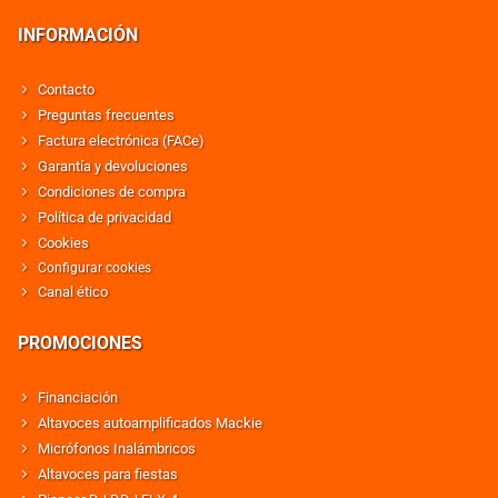
INFORMACIÓN
Contacto
Preguntas frecuentes
Factura electrónica (FACe)
Garantía y devoluciones
Condiciones de compra
Política de privacidad
Cookies
Configurar cookies
Canal ético
PROMOCIONES
Financiación
Altavoces autoamplificados Mackie
Micrófonos Inalámbricos
Altavoces para fiestas