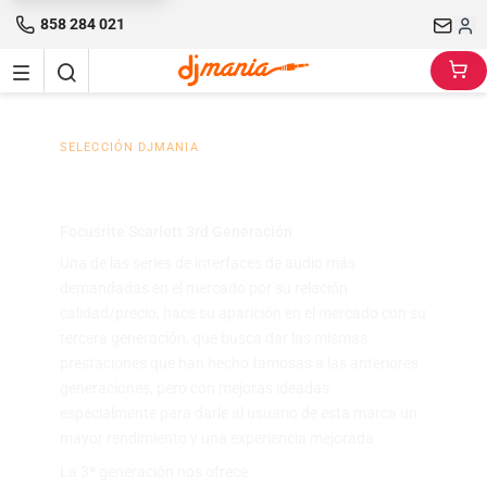
858 284 021
SELECCIÓN DJMANIA
Scarlett Tercera Generación
Focusrite Scarlett 3rd Generación
Una de las series de interfaces de audio más
demandadas en el mercado por su relación
calidad/precio, hace su aparición en el mercado con su
tercera generación, que busca dar las mismas
prestaciones que han hecho famosas a las anteriores
generaciones, pero con mejoras ideadas
especialmente para darle al usuario de esta marca un
mayor rendimiento y una experiencia mejorada
La 3ª generación nos ofrece