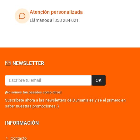
Atención personalizada
Llámanos al 858 284 021
NEWSLETTER
OK
¡No somos tan pesados como otros!
Suscribete ahora a las newsletters de DJmania.es y sé el primero en
saber nuestras promociones ;)
INFORMACIÓN
Contacto