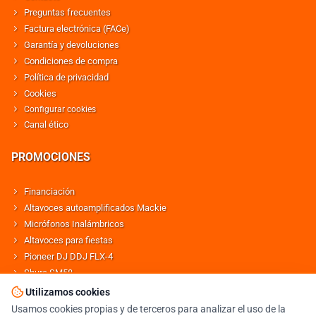
Preguntas frecuentes
Factura electrónica (FACe)
Garantía y devoluciones
Condiciones de compra
Política de privacidad
Cookies
Configurar cookies
Canal ético
PROMOCIONES
Financiación
Altavoces autoamplificados Mackie
Micrófonos Inalámbricos
Altavoces para fiestas
Pioneer DJ DDJ FLX-4
Shure SM58
Altavoces Behringer
Utilizamos cookies
Usamos cookies propias y de terceros para analizar el uso de la