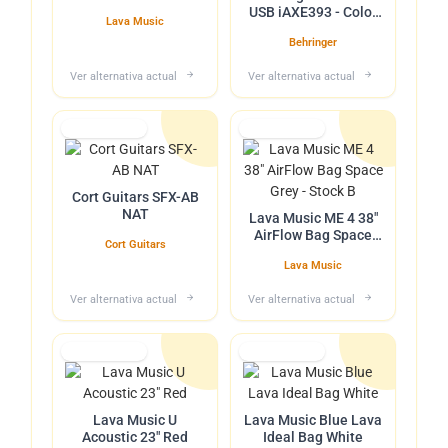
USB iAXE393 - Color
Lava Music
Negro
Behringer
Ver alternativa actual
Ver alternativa actual
Lo tuvimos
Lo tuvimos
Cort Guitars SFX-AB
NAT
Lava Music ME 4 38"
AirFlow Bag Space
Cort Guitars
Grey - Stock B
Lava Music
Ver alternativa actual
Ver alternativa actual
Lo tuvimos
Lo tuvimos
Lava Music U
Lava Music Blue Lava
Acoustic 23" Red
Ideal Bag White