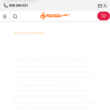
858 284 021
SELECCIÓN DJMANIA
Altavoces Bluetooth para
deportes al aire libre
¿Tu terreno de juego es el mar?¿La montaña es tu
fuente de diversión y bienestar? Ahora puedes
disfrutar de tu música favorita en tus sesiones de
entrenamiento y también mientras te estás relajando.
Esta categoría está dedicada a esos altavoces
diseñados específicamente para poder llevarlos a la
playa, a la montaña, o a cualquier lado para que
puedas hacer lo que quieras, sobre todo si se trata de
deporte. Son pequeños para poder transportarlos