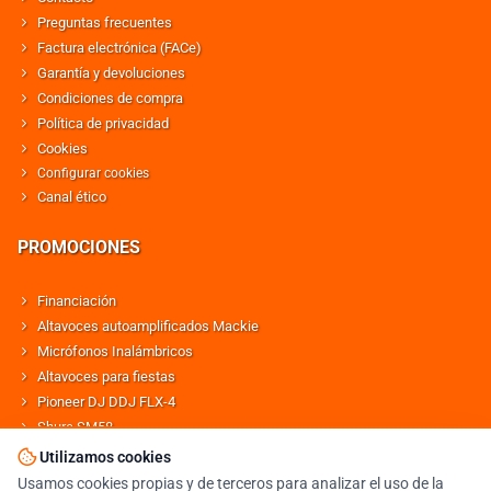
Preguntas frecuentes
Factura electrónica (FACe)
Garantía y devoluciones
Condiciones de compra
Política de privacidad
Cookies
Configurar cookies
Canal ético
PROMOCIONES
Financiación
Altavoces autoamplificados Mackie
Micrófonos Inalámbricos
Altavoces para fiestas
Pioneer DJ DDJ FLX-4
Shure SM58
Altavoces Behringer
Utilizamos cookies
Usamos cookies propias y de terceros para analizar el uso de la