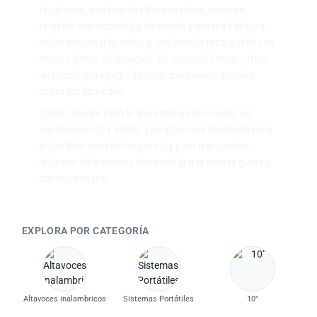
fácilmente, muchos de ellos acuáticos, cuentan
también con tecnología bluetooth y antena FM para
poder escuchar la radio, ¡y con batería recargable! con
horas y horas de duración. En especial, Denon ofrece
un micrófono integrado para que puedas atender
todas tus llamadas.
Todos ofrecen todo lo que estabas buscando: un
sonido potente y sólido. Los altavoces bluetooth para
el aire libre son ideales para ti y para que puedas
disfrutar de la música haciendo lo que más te guste y
con tus amigos.
EXPLORA POR CATEGORÍA
Altavoces inalambricos
Sistemas Portátiles
10"