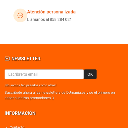
Atención personalizada
Llámanos al 858 284 021
NEWSLETTER
OK
¡No somos tan pesados como otros!
Suscribete ahora a las newsletters de DJmania.es y sé el primero en
saber nuestras promociones ;)
INFORMACIÓN
Contacto