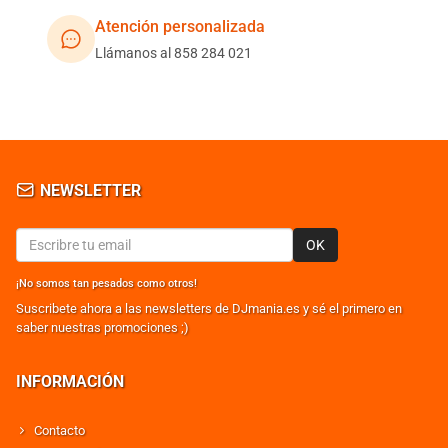
Atención personalizada
Llámanos al 858 284 021
NEWSLETTER
OK
¡No somos tan pesados como otros!
Suscribete ahora a las newsletters de DJmania.es y sé el primero en
saber nuestras promociones ;)
INFORMACIÓN
Contacto