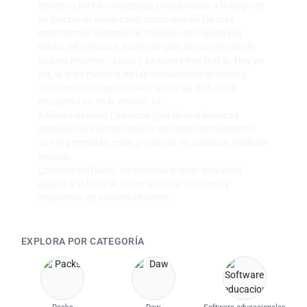
Ableton Live ha conseguido posicionarse a lo largo de
su tiempo en el mercado, como uno de los más
importantes sistemas de creación de música por
medio del software, haciendo gala de un método de
trabajo intuitivo, rápido y bastante moldeable. Hoy en
día, la gran mayoría de las actuaciones en directo,
usan este conseguido DAW que a día de hoy, se
encuentra ya en la versión 10.
Además Ableton Live hace gala de una inmensa
cantidad de efectos nativos así como instrumentos
que te permitirán crear y trabajar en cualquier estilo de
música.
Con este software, no volverás a tener limitación
alguna a la hora de poder plasmar tus ideas y
creaciones de manera eficiente.
EXPLORA POR CATEGORÍA