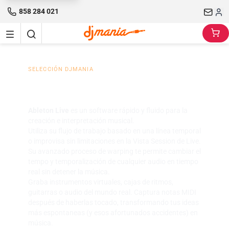
858 284 021
SELECCIÓN DJMANIA
Ableton Software
Ableton Live
es un software rápido y fluido para la
creación e interpretación musical.
Utiliza su flujo de trabajo basado en una línea temporal
o improvisa sin limitaciones en la Vista Session de Live.
Su avanzado proceso de warping te permite cambiar el
tempo y temporalización de cualquier audio en tiempo
real sin detener la música.
Graba instrumentos virtuales, cajas de ritmos,
guitarras o audio del mundo real. Captura notas MIDI
después de haberlas tocado, transformando tus ideas
más espontaneas (y esos afortunados accidentes) en
música.