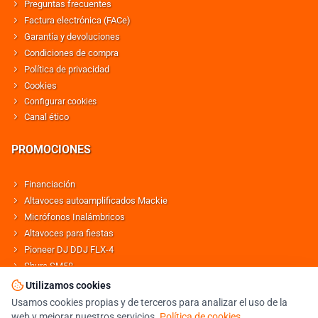
Preguntas frecuentes
Factura electrónica (FACe)
Garantía y devoluciones
Condiciones de compra
Política de privacidad
Cookies
Configurar cookies
Canal ético
PROMOCIONES
Financiación
Altavoces autoamplificados Mackie
Micrófonos Inalámbricos
Altavoces para fiestas
Pioneer DJ DDJ FLX-4
Shure SM58
Altavoces Behringer
Utilizamos cookies
Usamos cookies propias y de terceros para analizar el uso de la
web y mejorar nuestros servicios.
Política de cookies