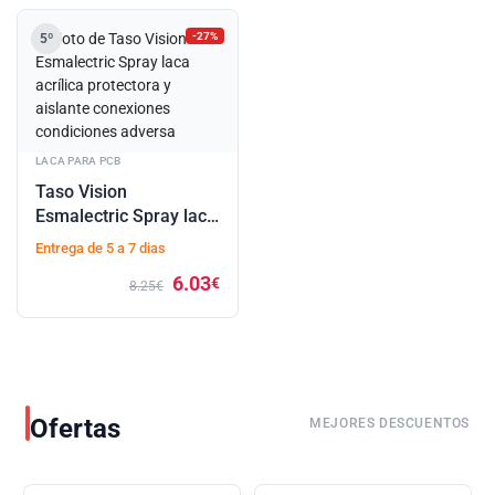
-27%
5º
LACA PARA PCB
Taso Vision
Esmalectric Spray laca
acrílica protectora y
Entrega de 5 a 7 dias
aislante conexiones
6.03
€
condiciones adversa
8.25€
Ofertas
MEJORES DESCUENTOS