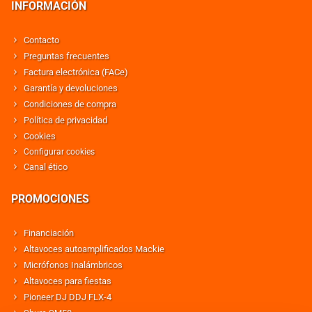
INFORMACIÓN
Contacto
Preguntas frecuentes
Factura electrónica (FACe)
Garantía y devoluciones
Condiciones de compra
Política de privacidad
Cookies
Configurar cookies
Canal ético
PROMOCIONES
Financiación
Altavoces autoamplificados Mackie
Micrófonos Inalámbricos
Altavoces para fiestas
Pioneer DJ DDJ FLX-4