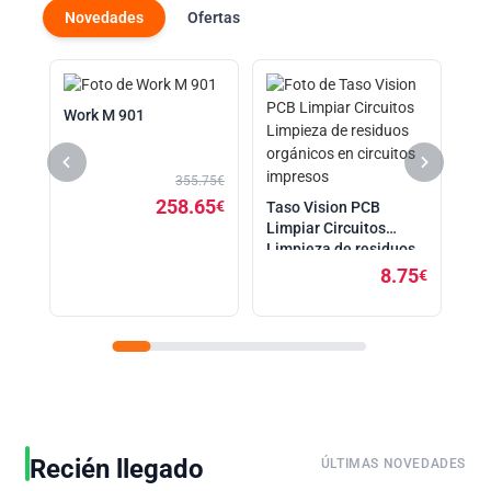
Novedades
Ofertas
GR
SO
Work M 901
UN
l
7€
75
355.75€
€
258.65
€
Taso Vision PCB
Limpiar Circuitos
Limpieza de residuos
orgánicos en circuitos
8.75
€
impresos
Recién llegado
ÚLTIMAS NOVEDADES