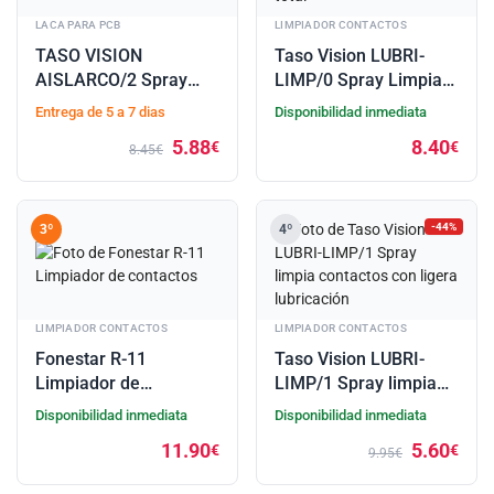
LACA PARA PCB
LIMPIADOR CONTACTOS
TASO VISION
Taso Vision LUBRI-
AISLARCO/2 Spray
LIMP/0 Spray Limpia
barniz protector
contactos de residuo
Entrega de 5 a 7 dias
Disponibilidad inmediata
aislante de uretano
cero evaporación total
5.88
8.40
€
€
8.45€
-44%
3º
4º
LIMPIADOR CONTACTOS
LIMPIADOR CONTACTOS
Fonestar R-11
Taso Vision LUBRI-
Limpiador de
LIMP/1 Spray limpia
contactos
contactos con ligera
Disponibilidad inmediata
Disponibilidad inmediata
lubricación
11.90
5.60
€
€
9.95€