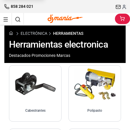
858 284 021
ELECTRÓNICA
HERRAMIENTAS
Herramientas electronica
Destacados
·
Promociones
·
Marcas
Cabestrantes
Polipasto
Cabestrantes
Polipasto